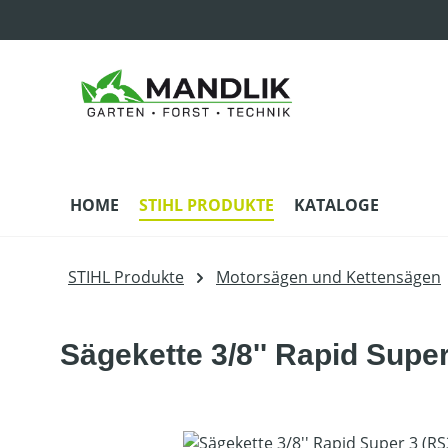
m Hauptinhalt springen
Zur Suche springen
Zur Hauptnavigation springen
HOME
STIHL PRODUKTE
KATALOGE
STIHL Produkte
Motorsägen und Kettensägen
Sägekette 3/8'' Rapid Supe
Bildergalerie überspringen