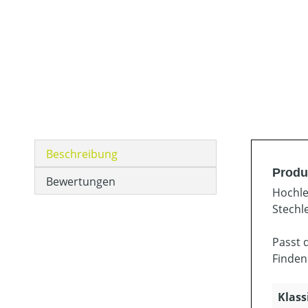
Beschreibung
Produ
Bewertungen
Hochle
Stechl
Passt 
Finden
Klass