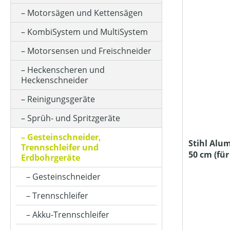
KLASSIFIZIERUNG
Motorsägen und Kettensägen
KombiSystem und MultiSystem
PREIS
Motorsensen und Freischneider
Heckenscheren und
Heckenschneider
Reinigungsgeräte
Sprüh- und Spritzgeräte
Gesteinschneider,
Stihl Alu
Trennschleifer und
50 cm (fü
Erdbohrgeräte
Gesteinschneider
Trennschleifer
Akku-Trennschleifer