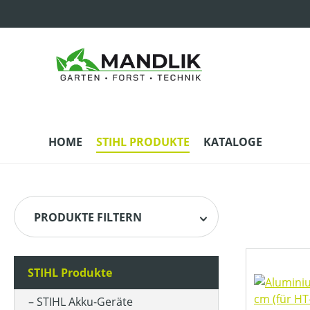
m Hauptinhalt springen
Zur Suche springen
Zur Hauptnavigation springen
HOME
STIHL PRODUKTE
KATALOGE
PRODUKTE FILTERN
STIHL Produkte
HERSTELLER
STIHL Akku-Geräte