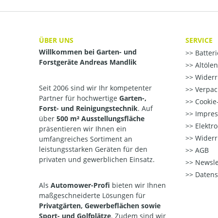
ÜBER UNS
SERVICE
Willkommen bei Garten- und
Batter
Forstgeräte Andreas Mandlik
Altöle
Widerr
Seit 2006 sind wir Ihr kompetenter
Verpac
Partner für hochwertige
Garten-,
Cookie-
Forst- und Reinigungstechnik
. Auf
Impre
über
500 m² Ausstellungsfläche
Elektr
präsentieren wir Ihnen ein
Widerr
umfangreiches Sortiment an
leistungsstarken Geräten für den
AGB
privaten und gewerblichen Einsatz.
Newsle
Datens
Als
Automower-Profi
bieten wir Ihnen
maßgeschneiderte Lösungen für
Privatgärten, Gewerbeflächen sowie
Sport- und Golfplätze
. Zudem sind wir