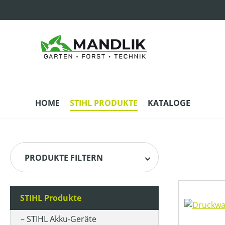
m Hauptinhalt springen
Zur Suche springen
Zur Hauptnavigation springen
HOME
STIHL PRODUKTE
KATALOGE
PRODUKTE FILTERN
STIHL Produkte
HERSTELLER
STIHL Akku-Geräte